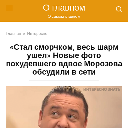
Перейти
О главном
к
контенту
О самом главном
Главная
»
Интересно
«Стал сморчком, весь шарм
ушел» Новые фото
похудевшего вдвое Морозова
обсудили в сети