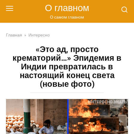
Перейти
О главном
к
контенту
О самом главном
Главная
»
Интересно
«Это ад, просто
крематорий…» Эпидемия в
Индии превратилась в
настоящий конец света
(новые фото)