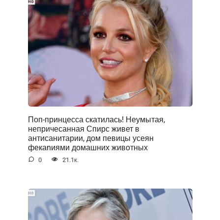
Поп-принцесса скатилась! Неумытая,
непричесанная Спирс живет в
антисанитарии, дом певицы усеян
фекаnиями домашних животных
0
21.1к.