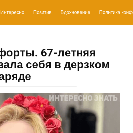
Интересно
Позитив
Вдохновение
Политика конф
форты. 67-летняя
зала себя в дерзком
аряде