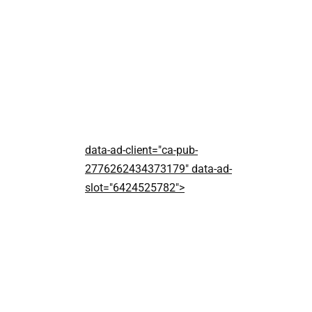
data-ad-client="ca-pub-
2776262434373179" data-ad-
slot="6424525782">