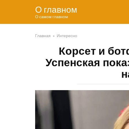
Перейти
О главном
к
контенту
О самом главном
Главная
»
Интересно
Корсет и бот
Успенская пока
н