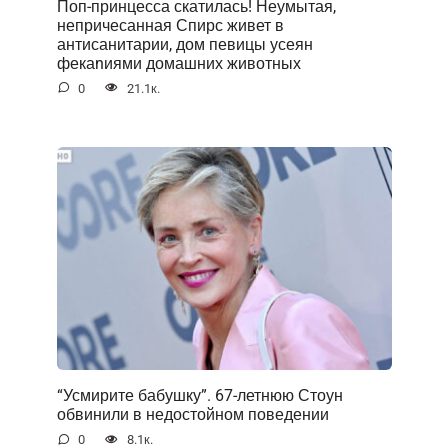
Поп-принцесса скатилась! Неумытая,
непричесанная Спирс живет в
антисанитарии, дом певицы усеян
фекаnиями домашних животных
0
21.1к.
“Усмирите бабушку”. 67-летнюю Стоун
обвинили в недостойном поведении
0
8.1к.