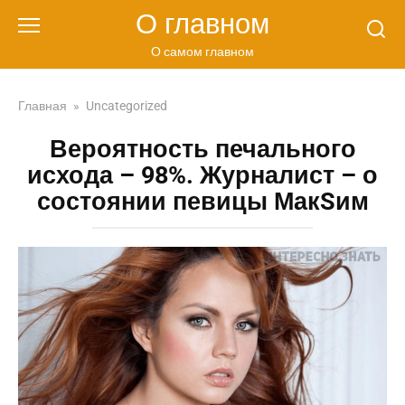
Перейти
О главном
к
контенту
О самом главном
Главная
»
Uncategorized
Вероятность печального
исхода – 98%. Журналист – о
состоянии певицы МакSим