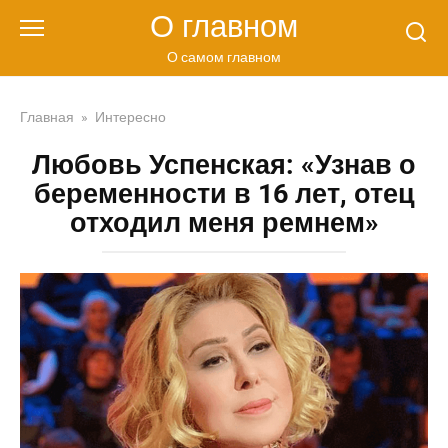
Перейти
О главном
к
контенту
О самом главном
Главная
»
Интересно
Любовь Успенская: «Узнав о
беременности в 16 лет, отец
отходил меня ремнем»