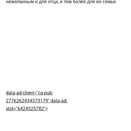
нежеланным и для отца, и тем более для ее семьи.
data-ad-client="ca-pub-
2776262434373179" data-ad-
slot="6424525782">