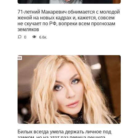
71-летний Макаревич обнимается с молодой
женой на новых кадрах и, кажется, совсем
не скучает по РФ, вопреки всем прогнозам
земляков
0
6.6к.
Билык всегда умела держать личное под
замком, но на этот раз певица решила