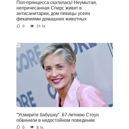
Поп-принцесса скатилась! Неумытая,
непричесанная Спирс живет в
антисанитарии, дом певицы усеян
фекаnиями домашних животных
0
21.1к.
“Усмирите бабушку”. 67-летнюю Стоун
обвинили в недостойном поведении
0
8.1к.