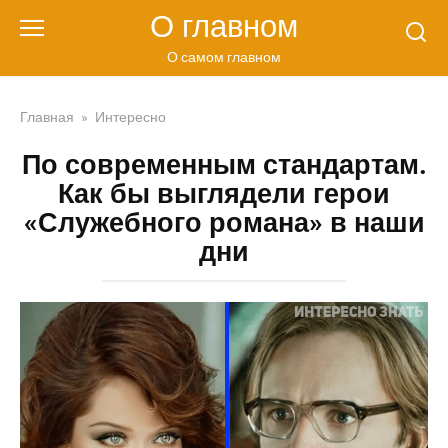
Перейти
О главном
к
контенту
О самом главном
Главная
»
Интересно
По современным стандартам.
Как бы выглядели герои
«Служебного романа» в наши
дни