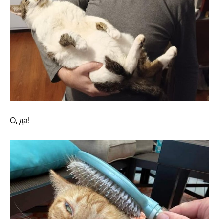
О, да!