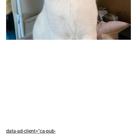
data-ad-client="ca-pub-