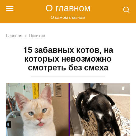
Перейти
О главном
к
контенту
О самом главном
Главная
»
Позитив
15 забавных котов, на
которых невозможно
смотреть без смеха