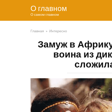
Перейти
О главном
к
контенту
О самом главном
Главная
»
Интересно
Замуж в Африку
воина из дик
сложила