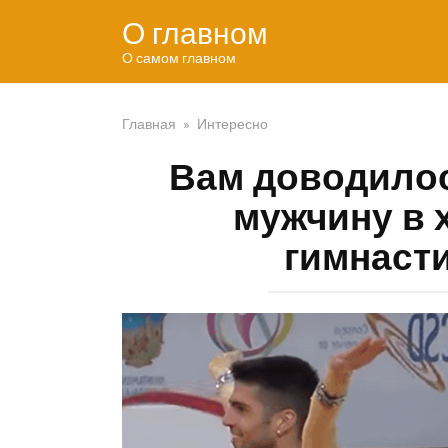
Перейти
О главном
к
контенту
О самом главном
Главная
»
Интересно
Вам доводилос
мужчину в 
гимнасти