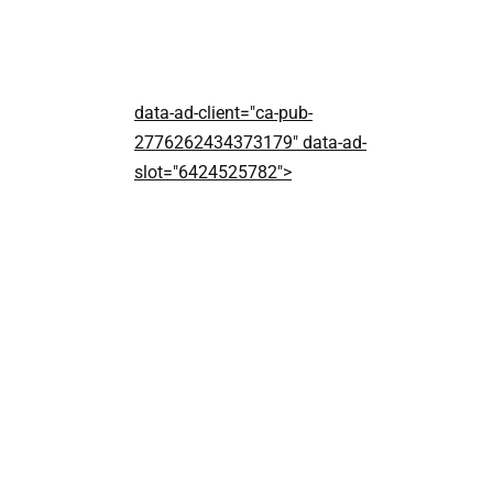
data-ad-client="ca-pub-
2776262434373179" data-ad-
slot="6424525782">