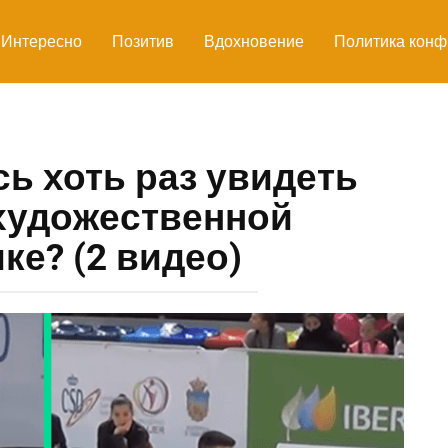
Интересно
Позитив
Вдохновение
Политика конф
ь хоть раз увидеть
художественной
ке? (2 видео)