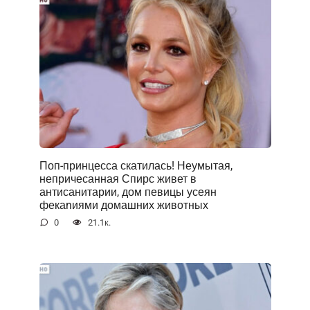
Поп-принцесса скатилась! Неумытая,
непричесанная Спирс живет в
антисанитарии, дом певицы усеян
фекаnиями домашних животных
0
21.1к.