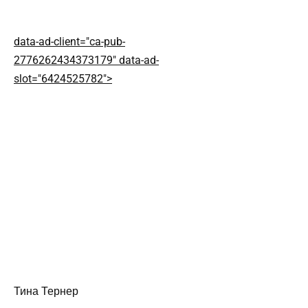
data-ad-client="ca-pub-
2776262434373179" data-ad-
slot="6424525782">
Тина Тернер