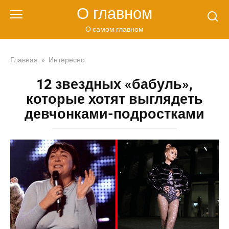
Перейти
О главном
к
контенту
О самом главном
Главная
»
Интересно
12 звездных «бабуль»,
которые хотят выглядеть
девчонками-подростками