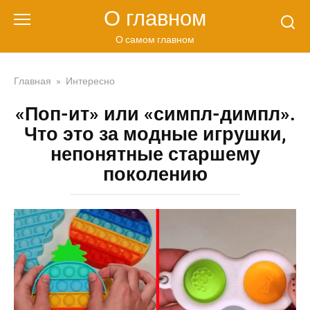
Перейти
О главном
к
контенту
О самом главном
Главная
»
Интересно
«Поп-ит» или «симпл-димпл».
Что это за модные игрушки,
непонятные старшему
поколению