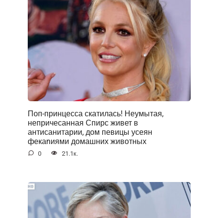
Поп-принцесса скатилась! Неумытая,
непричесанная Спирс живет в
антисанитарии, дом певицы усеян
фекаnиями домашних животных
0
21.1к.