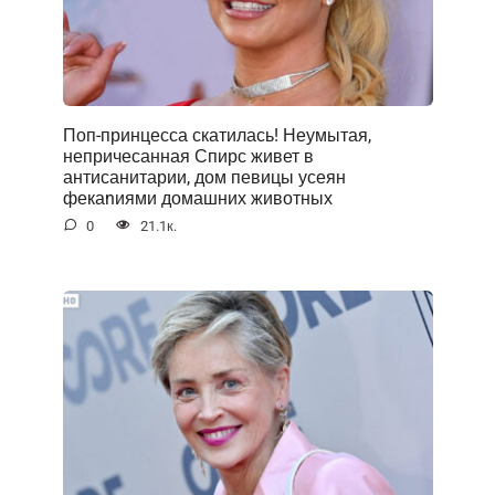
Поп-принцесса скатилась! Неумытая,
непричесанная Спирс живет в
антисанитарии, дом певицы усеян
фекаnиями домашних животных
0
21.1к.