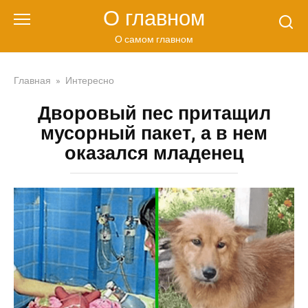
Перейти
О главном
к
контенту
О самом главном
Главная
»
Интересно
Дворовый пес притащил
мусорный пакет, а в нем
оказался младенец