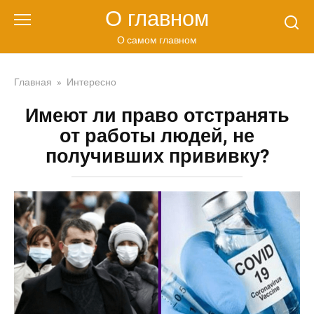
Перейти
О главном
к
контенту
О самом главном
Главная
»
Интересно
Имеют ли право отстранять
от работы людей, не
получивших прививку?