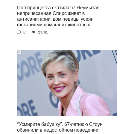
Поп-принцесса скатилась! Неумытая,
непричесанная Спирс живет в
антисанитарии, дом певицы усеян
фекаnиями домашних животных
0
21.1к.
“Усмирите бабушку”. 67-летнюю Стоун
обвинили в недостойном поведении