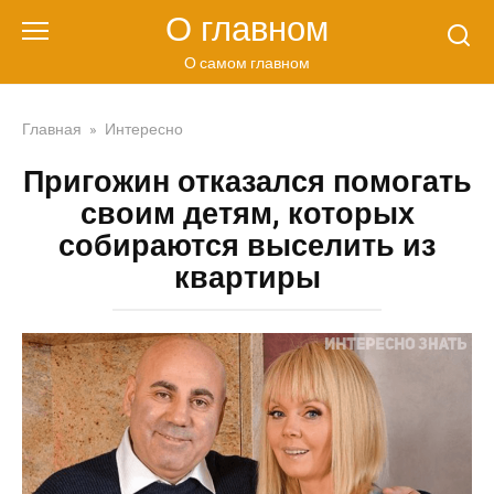
Перейти
О главном
к
контенту
О самом главном
Главная
»
Интересно
Пригожин отказался помогать
своим детям, которых
собираются выселить из
квартиры