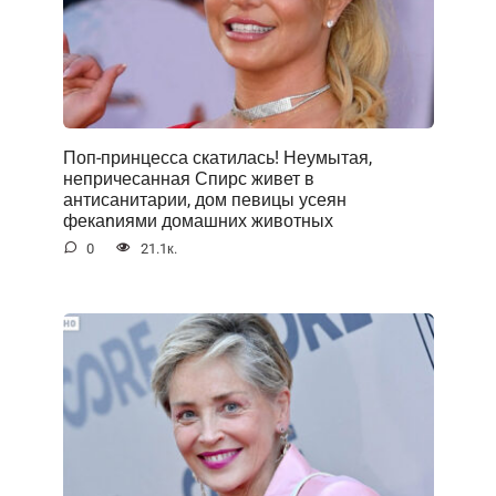
Поп-принцесса скатилась! Неумытая,
непричесанная Спирс живет в
антисанитарии, дом певицы усеян
фекаnиями домашних животных
0
21.1к.