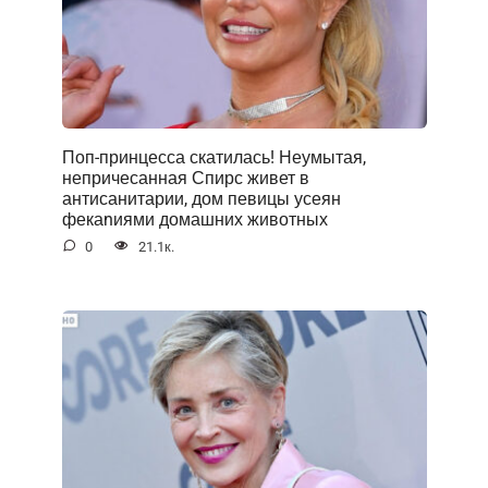
Поп-принцесса скатилась! Неумытая,
непричесанная Спирс живет в
антисанитарии, дом певицы усеян
фекаnиями домашних животных
0
21.1к.