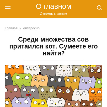
Перейти
О главном
к
контенту
О самом главном
Главная
»
Интересно
Среди множества сов
притаился кот. Сумеете его
найти?