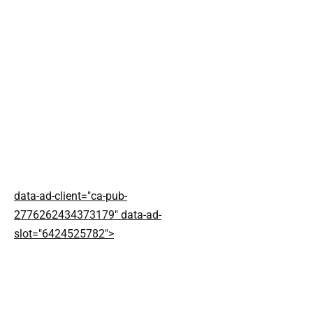
data-ad-client="ca-pub-
2776262434373179" data-ad-
slot="6424525782">