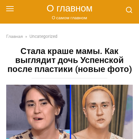
Перейти
О главном
к
контенту
О самом главном
Главная
»
Uncategorized
Стала краше мамы. Как
выглядит дочь Успенской
после пластики (новые фото)