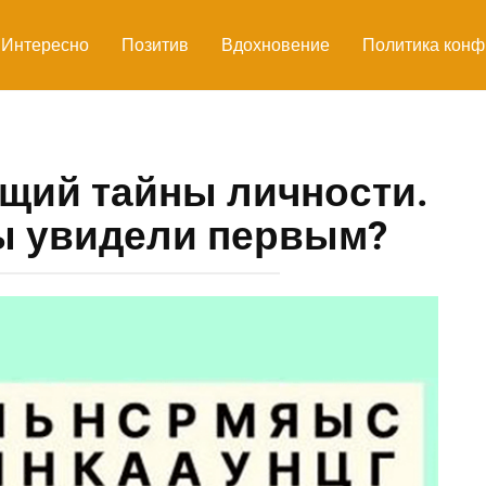
Интересно
Позитив
Вдохновение
Политика конф
щий тайны личности.
ы увидели первым?