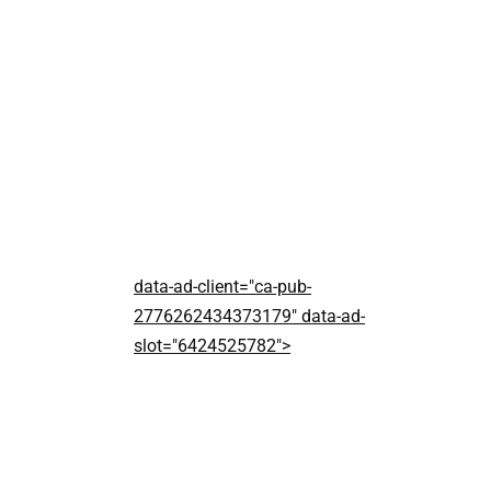
data-ad-client="ca-pub-
2776262434373179" data-ad-
slot="6424525782">