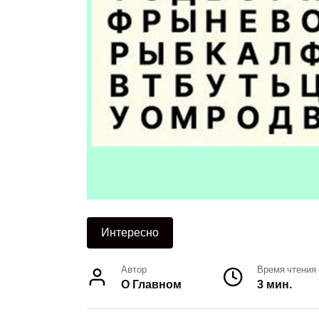
Интересно
Автор
Время чтения
О Главном
3 мин.