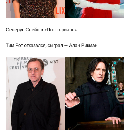
Северус Снейп в «Потттериане»
Тим Рот отказался, сыграл — Алан Рикман