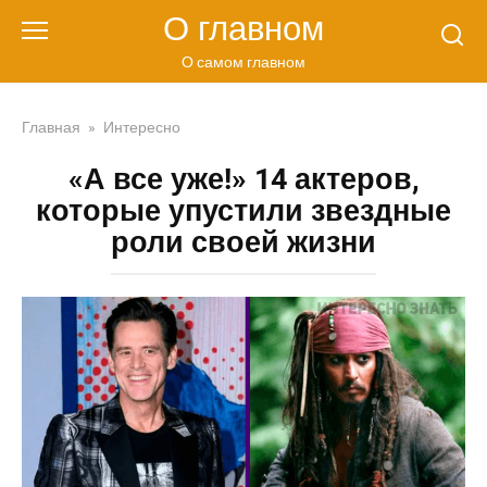
Перейти
О главном
к
контенту
О самом главном
Главная
»
Интересно
«А все уже!» 14 актеров,
которые упустили звездные
роли своей жизни