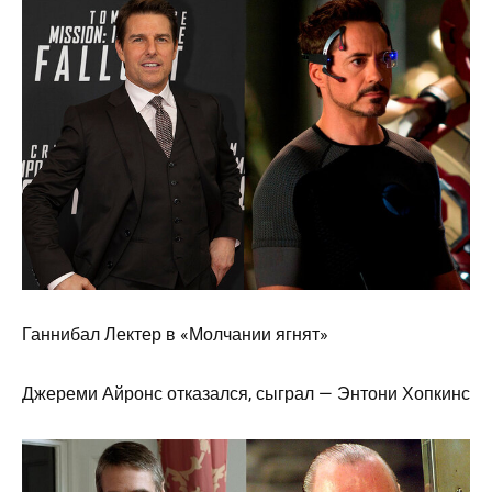
Ганнибал Лектер в «Молчании ягнят»
Джереми Айронс отказался, сыграл — Энтони Хопкинс