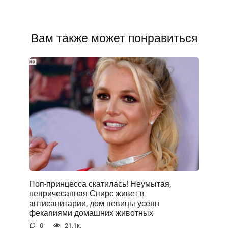
Вам также может понравиться
Поп-принцесса скатилась! Неумытая,
непричесанная Спирс живет в
антисанитарии, дом певицы усеян
фекаnиями домашних животных
0
21.1к.