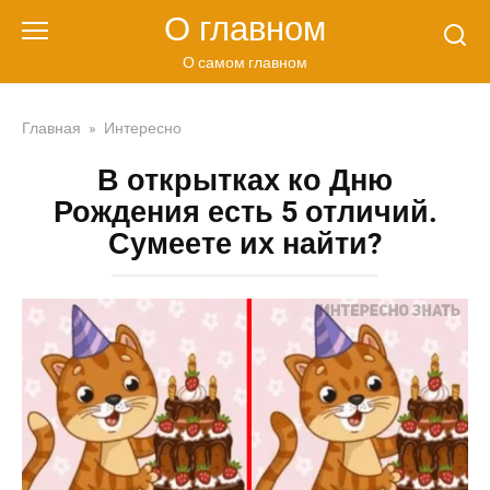
Перейти
О главном
к
контенту
О самом главном
Главная
»
Интересно
В открытках ко Дню
Рождения есть 5 отличий.
Сумеете их найти?