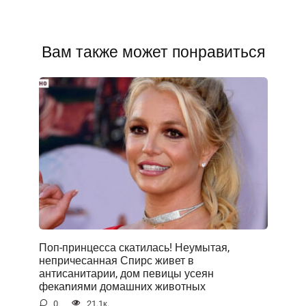
Вам также может понравиться
Поп-принцесса скатилась! Неумытая,
непричесанная Спирс живет в
антисанитарии, дом певицы усеян
фекаnиями домашних животных
0
21.1к.