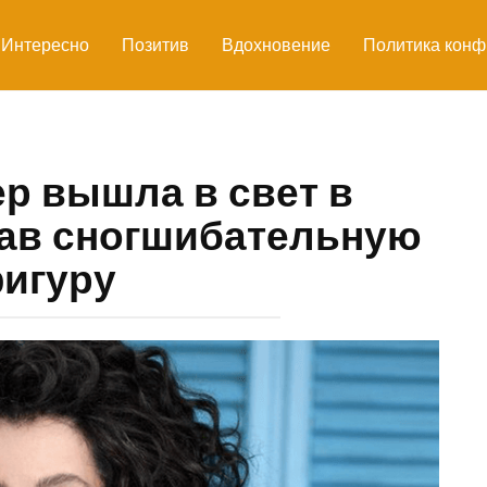
Интересно
Позитив
Вдохновение
Политика конф
р вышла в свет в
зав сногшибательную
игуру