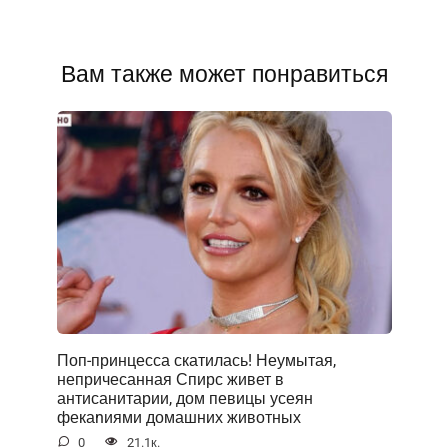
Вам также может понравиться
Поп-принцесса скатилась! Неумытая,
непричесанная Спирс живет в
антисанитарии, дом певицы усеян
фекаnиями домашних животных
0
21.1к.