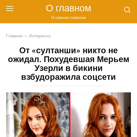
Перейти
О главном
к
контенту
О самом главном
Главная
»
Интересно
От «султанши» никто не
ожидал. Похудевшая Мерьем
Узерли в бикини
взбудоражила соцсети