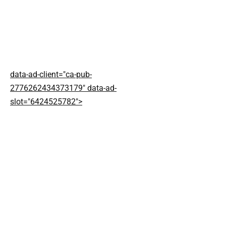
data-ad-client="ca-pub-
2776262434373179" data-ad-
slot="6424525782">