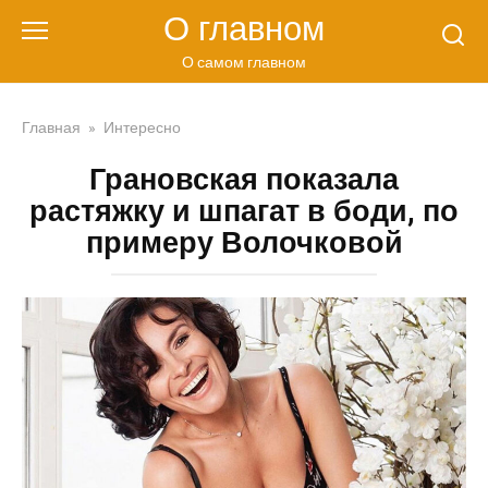
Перейти
О главном
к
контенту
О самом главном
Главная
»
Интересно
Грановская показала
растяжку и шпагат в боди, по
примеру Волочковой