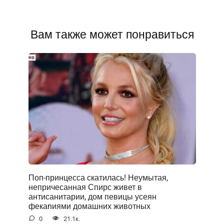
Вам также может понравиться
Поп-принцесса скатилась! Неумытая,
непричесанная Спирс живет в
антисанитарии, дом певицы усеян
фекаnиями домашних животных
0
21.1к.