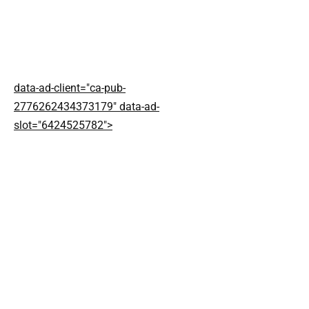
data-ad-client="ca-pub-
2776262434373179" data-ad-
slot="6424525782">