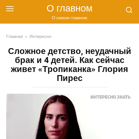
Перейти
О главном
к
контенту
О самом главном
Главная
»
Интересно
Сложное детство, неудачный
брак и 4 детей. Как сейчас
живет «Тропиканка» Глория
Пирес