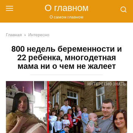
Перейти
О главном
к
контенту
О самом главном
Главная
»
Интересно
800 недель беременности и
22 ребенка, многодетная
мама ни о чем не жалеет