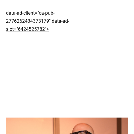
data-ad-client="ca-pub-
2776262434373179" data-ad-
slot="6424525782">