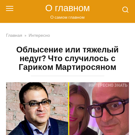
Перейти
О главном
к
контенту
О самом главном
Главная
»
Интересно
Облысение или тяжелый
недуг? Что случилось с
Гариком Мартиросяном