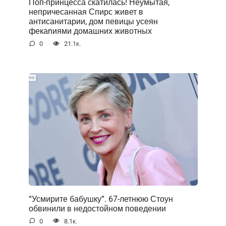
Поп-принцесса скатилась! Неумытая,
непричесанная Спирс живет в
антисанитарии, дом певицы усеян
фекаnиями домашних животных
0
21.1к.
“Усмирите бабушку”. 67-летнюю Стоун
обвинили в недостойном поведении
0
8.1к.