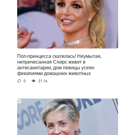
Поп-принцесса скатилась! Неумытая,
непричесанная Спирс живет в
антисанитарии, дом певицы усеян
фекаnиями домашних животных
0
21.1к.