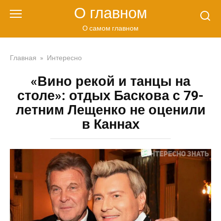
Перейти
О главном
к
контенту
О самом главном
Главная
»
Интересно
«Вино рекой и танцы на
столе»: отдых Баскова с 79-
летним Лещенко не оценили
в Каннах