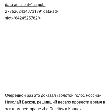
data-ad-client="ca-pub-
2776262434373179" data-ad-
slot="6424525782">
Очередной раз это доказал «золотой голос России»
Николай Басков, решивший весело провести время в
элитном ресторане «La Guerite» в Каннах.