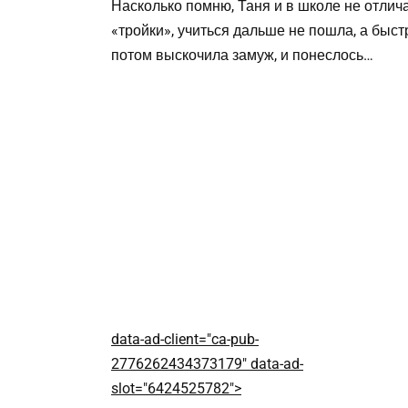
Насколько помню, Таня и в школе не отлич
«тройки», учиться дальше не пошла, а быст
потом выскочила замуж, и понеслось…
data-ad-client="ca-pub-
2776262434373179" data-ad-
slot="6424525782">