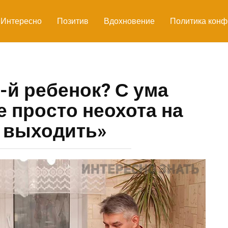
Интересно
Позитив
Вдохновение
Политика конф
6-й ребенок? С ума
 просто неохота на
 выходить»