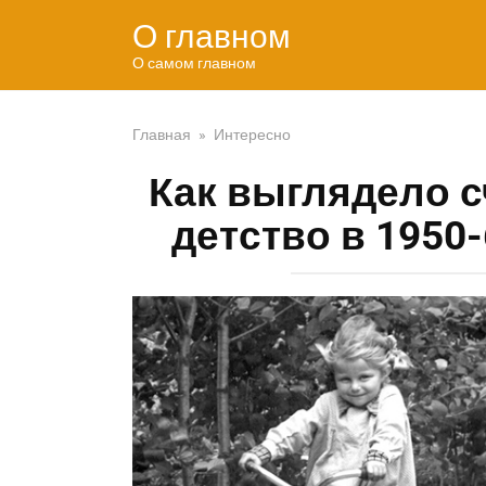
Перейти
О главном
к
контенту
О самом главном
Главная
»
Интересно
Как выглядело с
детство в 1950-