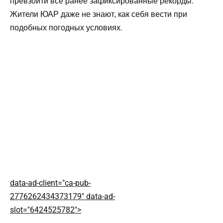
превзойти все ранее зафиксированные рекорды.
Жители ЮАР даже не знают, как себя вести при
подобных погодных условиях.
data-ad-client="ca-pub-
2776262434373179" data-ad-
slot="6424525782">