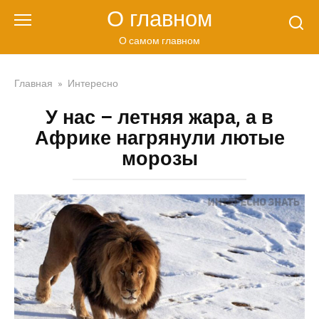
Перейти
О главном
к
контенту
О самом главном
Главная
»
Интересно
У нас – летняя жара, а в
Африке нагрянули лютые
морозы