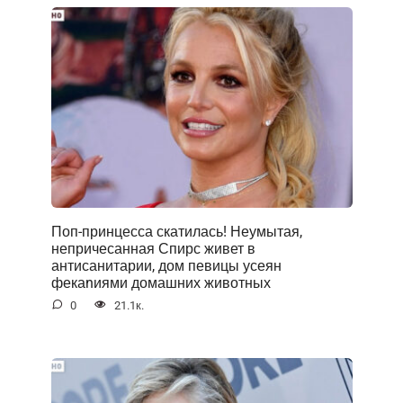
Поп-принцесса скатилась! Неумытая,
непричесанная Спирс живет в
антисанитарии, дом певицы усеян
фекаnиями домашних животных
0
21.1к.