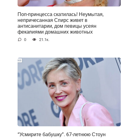
Поп-принцесса скатилась! Неумытая,
непричесанная Спирс живет в
антисанитарии, дом певицы усеян
фекаnиями домашних животных
0
21.1к.
“Усмирите бабушку”. 67-летнюю Стоун