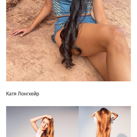
Катя Лонгхейр