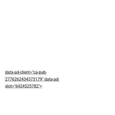
data-ad-client="ca-pub-
2776262434373179" data-ad-
slot="6424525782">