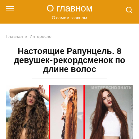
Перейти
О главном
к
контенту
О самом главном
Главная
»
Интересно
Настоящие Рапунцель. 8
девушек-рекордсменок по
длине волос