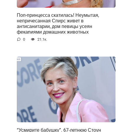
Поп-принцесса скатилась! Неумытая,
непричесанная Спирс живет в
антисанитарии, дом певицы усеян
фекаnиями домашних животных
0
21.1к.
“Усмирите бабушку”. 67-летнюю Стоун