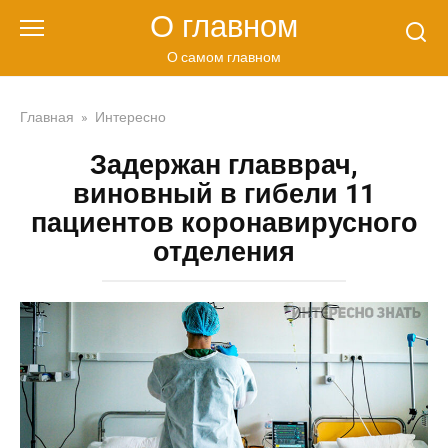
Перейти
О главном
к
контенту
О самом главном
Главная
»
Интересно
Задержан главврач,
виновный в гибели 11
пациентов коронавирусного
отделения