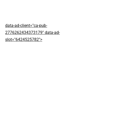
data-ad-client="ca-pub-
2776262434373179" data-ad-
slot="6424525782">