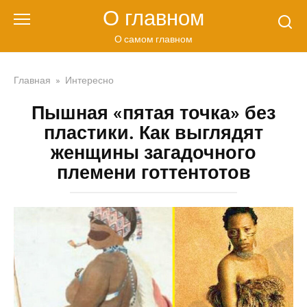
Перейти
О главном
к
контенту
О самом главном
Главная
»
Интересно
Пышная «пятая точка» без
пластики. Как выглядят
женщины загадочного
племени готтентотов