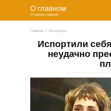
Перейти
О главном
к
контенту
О самом главном
Главная
»
Интересно
Испортили себя
неудачно пре
пл