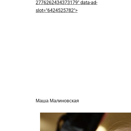
2776262434373179" data-ad-
slot="6424525782">
Маша Малиновская