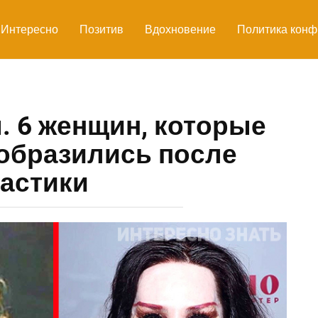
Интересно
Позитив
Вдохновение
Политика конф
. 6 женщин, которые
образились после
астики