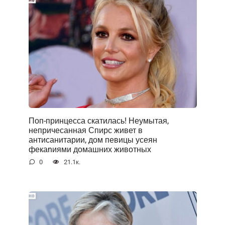
Поп-принцесса скатилась! Неумытая,
непричесанная Спирс живет в
антисанитарии, дом певицы усеян
фекаnиями домашних животных
0
21.1к.