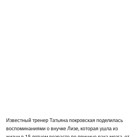
Известный тренер Татьяна покровская поделилась
воспоминаниями о внучке Лизе, которая ушла из
жизни в 15-летнем возрасте по причине рака мозга, от