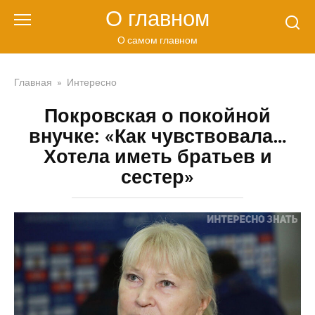
Перейти
О главном
к
контенту
О самом главном
Главная
»
Интересно
Покровская о покойной
внучке: «Как чувствовала…
Хотела иметь братьев и
сестер»