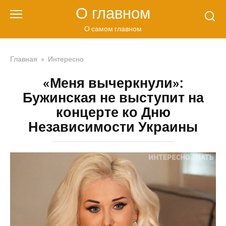
Перейти
О главном
к
контенту
О самом главном
Главная
»
Интересно
«Меня вычеркнули»:
Бужинская не выступит на
концерте ко Дню
Независимости Украины