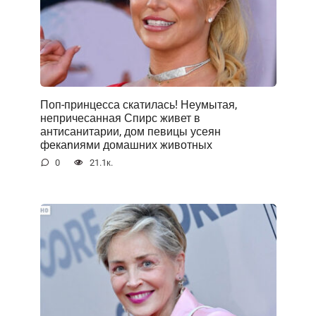
Поп-принцесса скатилась! Неумытая,
непричесанная Спирс живет в
антисанитарии, дом певицы усеян
фекаnиями домашних животных
0
21.1к.