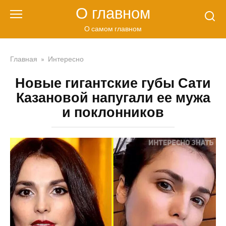
Перейти
О главном
к
контенту
О самом главном
Главная
»
Интересно
Новые гигантские губы Сати
Казановой напугали ее мужа
и поклонников