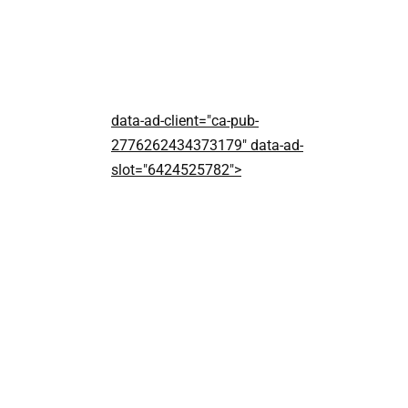
data-ad-client="ca-pub-
2776262434373179" data-ad-
slot="6424525782">