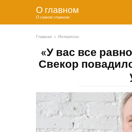
Перейти
О главном
к
контенту
О самом главном
Главная
»
Интересно
«У вас все равн
Свекор повадилс