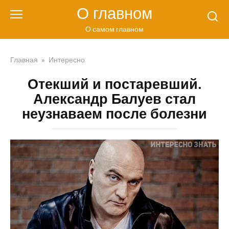
Перейти
О главном
к
контенту
О самом главном
Главная
»
Интересно
Отекший и постаревший.
Александр Балуев стал
неузнаваем после болезни