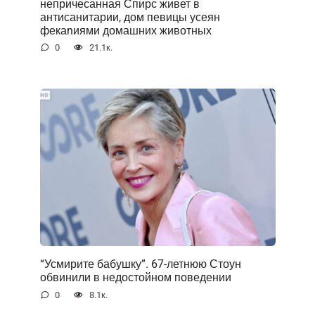
непричесанная Спирс живет в
антисанитарии, дом певицы усеян
фекаnиями домашних животных
0
21.1к.
“Усмирите бабушку”. 67-летнюю Стоун
обвинили в недостойном поведении
0
8.1к.