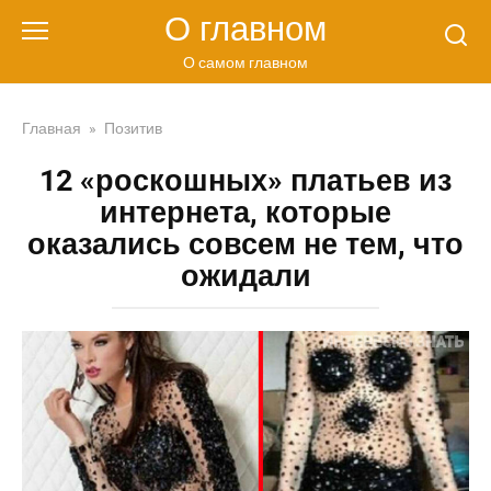
Перейти
О главном
к
контенту
О самом главном
Главная
»
Позитив
12 «роскошных» платьев из
интернета, которые
оказались совсем не тем, что
ожидали