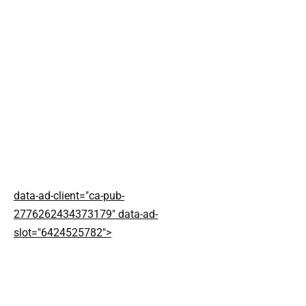
data-ad-client="ca-pub-
2776262434373179" data-ad-
slot="6424525782">