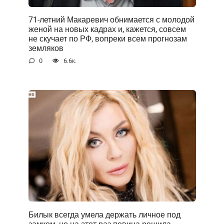
71-летний Макаревич обнимается с молодой
женой на новых кадрах и, кажется, совсем
не скучает по РФ, вопреки всем прогнозам
земляков
0
6.6к.
Билык всегда умела держать личное под
замком, но на этот раз певица решила