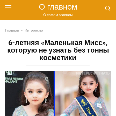
Перейти
О главном
к
контенту
О самом главном
Главная
»
Интересно
6-летняя «Маленькая Мисс»,
которую не узнать без тонны
косметики