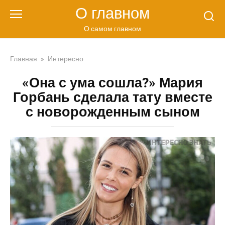
Перейти
О главном
к
контенту
О самом главном
Главная
»
Интересно
«Она с ума сошла?» Мария
Горбань сделала тату вместе
с новорожденным сыном