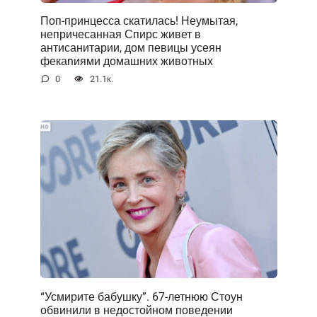
Поп-принцесса скатилась! Неумытая,
непричесанная Спирс живет в
антисанитарии, дом певицы усеян
фекаnиями домашних животных
0
21.1к.
“Усмирите бабушку”. 67-летнюю Стоун
обвинили в недостойном поведении