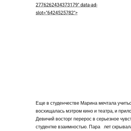
2776262434373179" data-ad-
slot="6424525782">
Еще в студенчестве Марина мечтала учитьс
восхищалась мэтром кино и театра, и прило
Девичий восторг перерос в серьезное чувст
студентке взаимностью. Пара лет скрывала