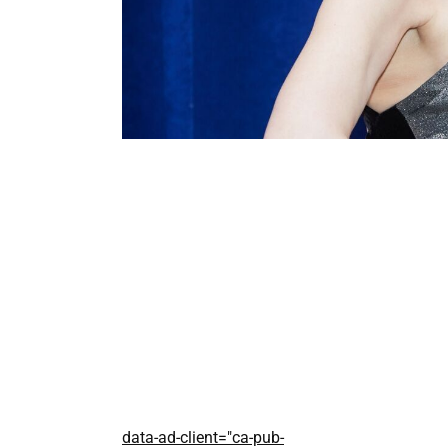
data-ad-client="ca-pub-