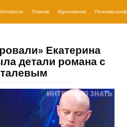
Интересно
Позитив
Вдохновение
Политика конф
ровали» Екатерина
ла детали романа с
сталевым