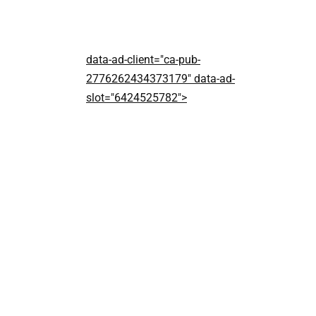
data-ad-client="ca-pub-
2776262434373179" data-ad-
slot="6424525782">