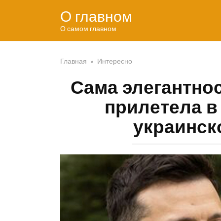
Перейти
О главном
к
контенту
О самом главном
Главная
»
Интересно
Сама элегантнос
прилетела в
украинск