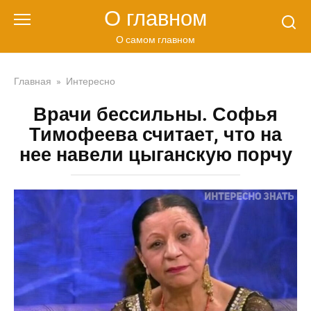
Перейти
О главном
к
контенту
О самом главном
Главная
»
Интересно
Врачи бессильны. Софья
Тимофеева считает, что на
нее навели цыганскую порчу