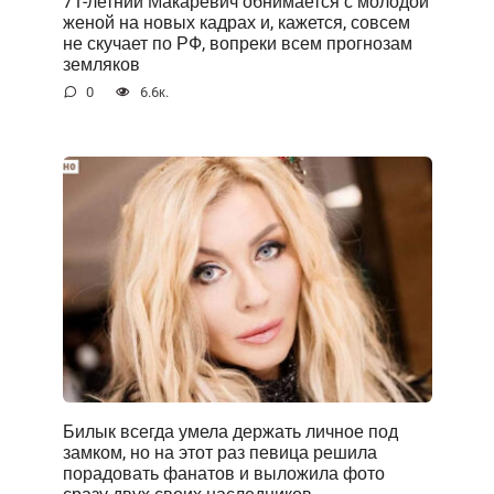
71-летний Макаревич обнимается с молодой
женой на новых кадрах и, кажется, совсем
не скучает по РФ, вопреки всем прогнозам
земляков
0
6.6к.
Билык всегда умела держать личное под
замком, но на этот раз певица решила
порадовать фанатов и выложила фото
сразу двух своих наследников