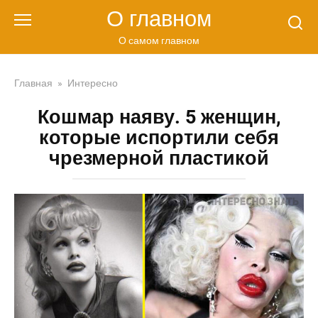
Перейти
О главном
к
контенту
О самом главном
Главная
»
Интересно
Кошмар наяву. 5 женщин,
которые испортили себя
чрезмерной пластикой