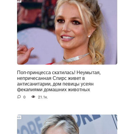
Поп-принцесса скатилась! Неумытая,
непричесанная Спирс живет в
антисанитарии, дом певицы усеян
фекаnиями домашних животных
0
21.1к.