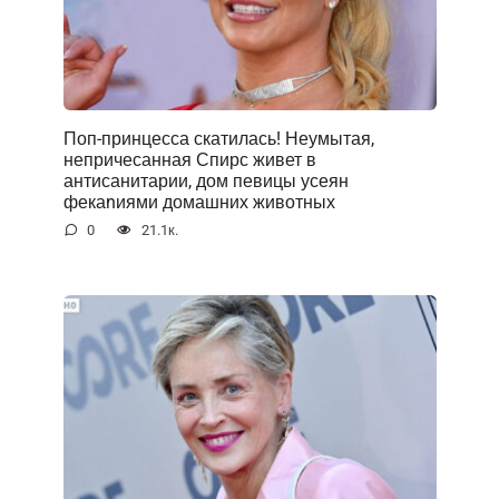
Поп-принцесса скатилась! Неумытая,
непричесанная Спирс живет в
антисанитарии, дом певицы усеян
фекаnиями домашних животных
0
21.1к.