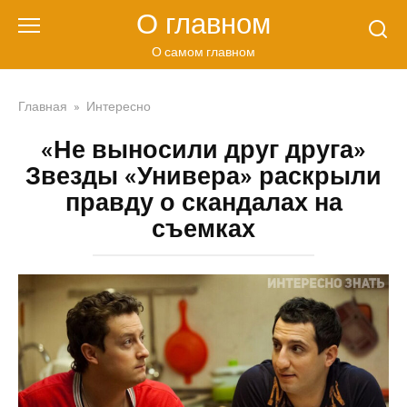
Перейти
О главном
к
контенту
О самом главном
Главная
»
Интересно
«Не выносили друг друга»
Звезды «Универа» раскрыли
правду о скандалах на
съемках