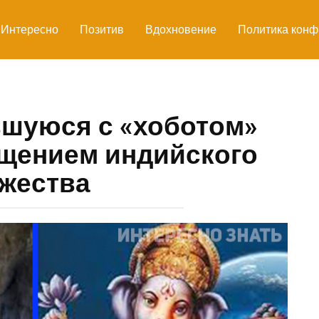
Интересно
Позитив
Вдохновение
Политика конф
вшуюся с «хоботом»
щением индийского
жества