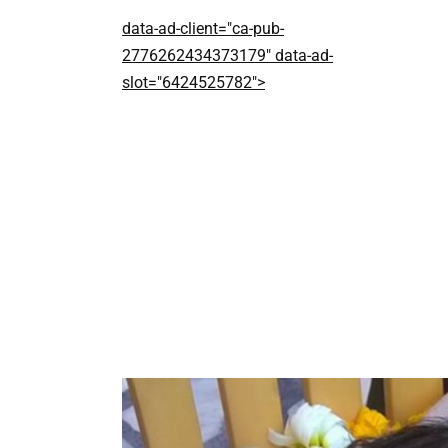
data-ad-client="ca-pub-
2776262434373179" data-ad-
slot="6424525782">