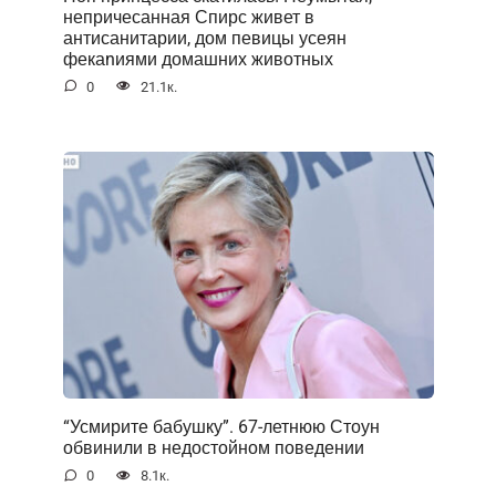
непричесанная Спирс живет в
антисанитарии, дом певицы усеян
фекаnиями домашних животных
0
21.1к.
“Усмирите бабушку”. 67-летнюю Стоун
обвинили в недостойном поведении
0
8.1к.