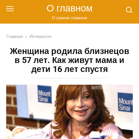
Перейти
О главном
к
контенту
О самом главном
Главная
»
Интересно
Женщина родила близнецов
в 57 лет. Как живут мама и
дети 16 лет спустя