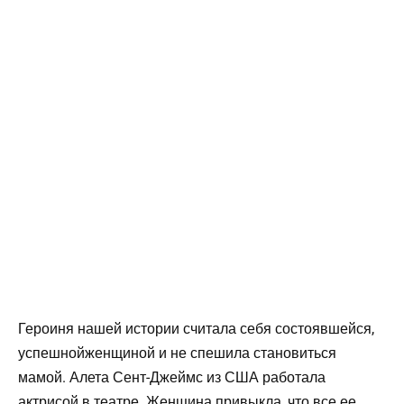
Героиня нашей истории считала себя состоявшейся,
успешнойженщиной и не спешила становиться
мамой. Алета Сент-Джеймс из США работала
актрисой в театре. Женщина привыкла, что все ее