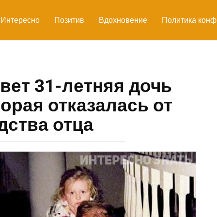
Интересно
Позитив
Вдохновение
Политика конф
вет 31-летняя дочь
орая отказалась от
дства отца