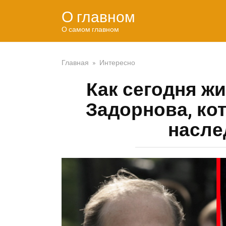
Перейти
О главном
к
контенту
О самом главном
Главная
»
Интересно
Как сегодня жи
Задорнова, кот
насле