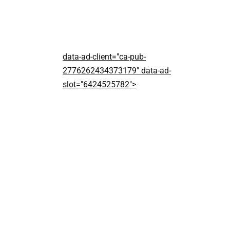
data-ad-client="ca-pub-
2776262434373179" data-ad-
slot="6424525782">